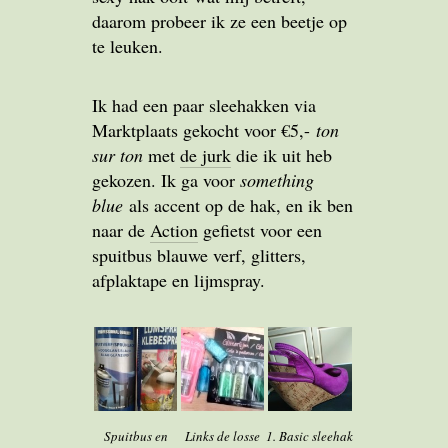
daarom probeer ik ze een beetje op
te leuken.
Ik had een paar sleehakken via
Marktplaats gekocht voor €5,-
ton
sur ton
met
de jurk
die ik uit heb
gekozen. Ik ga voor
something
blue
als accent op de hak, en ik ben
naar de
Action
gefietst voor een
spuitbus blauwe verf, glitters,
afplaktape en lijmspray.
Spuitbus en
Links de losse
1. Basic sleehak