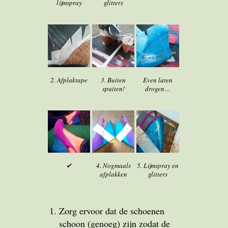
lijmspray
glitters
2. Afplaktape
3. Buiten
Even laten
spuiten!
drogen…
✔
4. Nogmaals
5. Lijmspray en
afplakken
glitters
Zorg ervoor dat de schoenen
schoon (genoeg) zijn zodat de