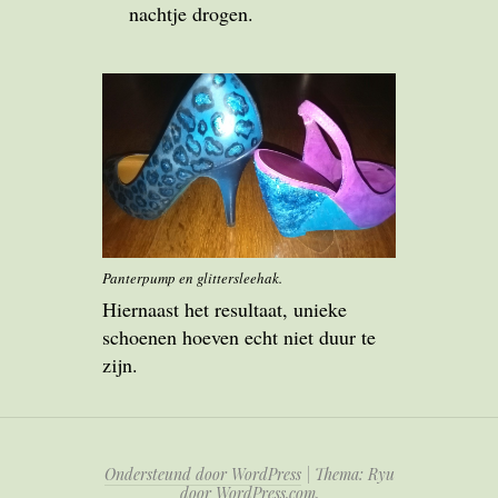
nachtje drogen.
Panterpump en glittersleehak.
Hiernaast het resultaat, unieke
schoenen hoeven echt niet duur te
zijn.
Ondersteund door WordPress
|
Thema: Ryu
door
WordPress.com
.