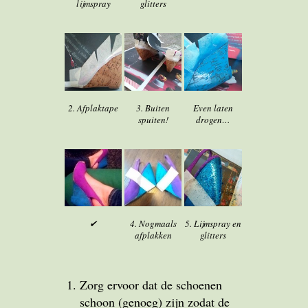
lijmspray
glitters
2. Afplaktape
3. Buiten
Even laten
spuiten!
drogen…
✔
4. Nogmaals
5. Lijmspray en
afplakken
glitters
Zorg ervoor dat de schoenen
schoon (genoeg) zijn zodat de