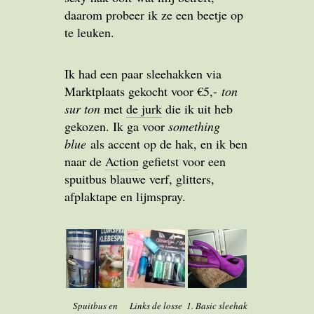
daarom probeer ik ze een beetje op
te leuken.
Ik had een paar sleehakken via
Marktplaats gekocht voor €5,-
ton
sur ton
met
de jurk
die ik uit heb
gekozen. Ik ga voor
something
blue
als accent op de hak, en ik ben
naar de
Action
gefietst voor een
spuitbus blauwe verf, glitters,
afplaktape en lijmspray.
Spuitbus en
Links de losse
1. Basic sleehak