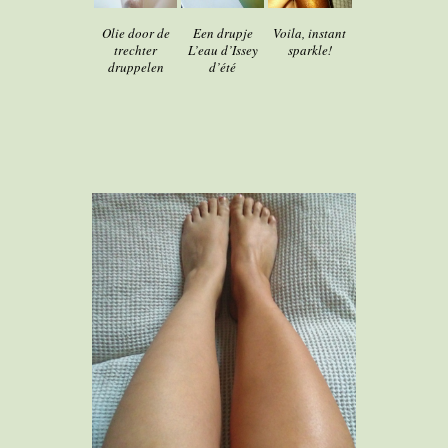
Olie door de
Een drupje
Voila, instant
trechter
L’eau d’Issey
sparkle!
druppelen
d’été