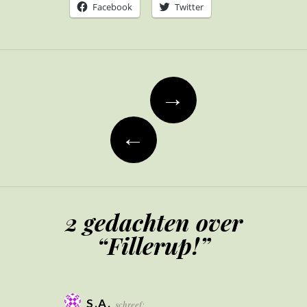
Facebook
Twitter
Berichtnavigatie
→
←
2 gedachten over
“
Fillerup!
”
S.A.
schreef: